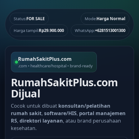
Status:
FOR SALE
Mode:
Harga Normal
Harga tampil:
Rp29.900.000
WhatsApp:
+6281513001300
RumahSakitPlus.com
.com • healthcare/hospital • brand-ready
RumahSakitPlus.com
Dijual
Cocok untuk dibuat
konsultan/pelatihan
rumah sakit
,
software/HIS
,
portal manajemen
RS
,
direktori layanan
, atau brand perusahaan
kesehatan.