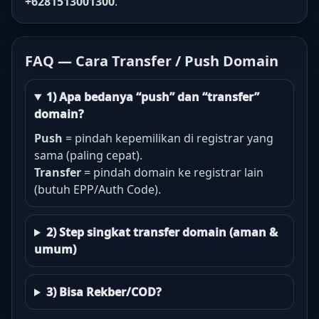
+6281513001300
.
FAQ — Cara Transfer / Push Domain
1) Apa bedanya “push” dan “transfer”
domain?
Push
= pindah kepemilikan di registrar yang
sama (paling cepat).
Transfer
= pindah domain ke registrar lain
(butuh EPP/Auth Code).
2) Step singkat transfer domain (aman &
umum)
3) Bisa Rekber/COD?