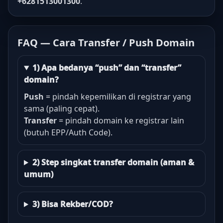
+6281513001300
.
FAQ — Cara Transfer / Push Domain
1) Apa bedanya “push” dan “transfer”
domain?
Push
= pindah kepemilikan di registrar yang
sama (paling cepat).
Transfer
= pindah domain ke registrar lain
(butuh EPP/Auth Code).
2) Step singkat transfer domain (aman &
umum)
3) Bisa Rekber/COD?