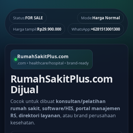
Status:
FOR SALE
Mode:
Harga Normal
Harga tampil:
Rp29.900.000
WhatsApp:
+6281513001300
RumahSakitPlus.com
.com • healthcare/hospital • brand-ready
RumahSakitPlus.com
Dijual
Cocok untuk dibuat
konsultan/pelatihan
rumah sakit
,
software/HIS
,
portal manajemen
RS
,
direktori layanan
, atau brand perusahaan
kesehatan.